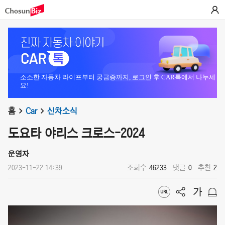
소소한 자동차 라이프부터 궁금증까지, 로그인 후 CAR톡에서 나누세
요!
홈
Car
신차소식
도요타 야리스 크로스-2024
운영자
2023-11-22 14:39
조회수
46233
댓글
0
추천
2