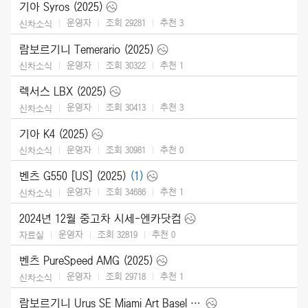
기아 Syros (2025)
운영자
조회 29281
추천
3
신차소식
람보르기니 Temerario (2025)
운영자
조회 30322
추천
1
신차소식
렉서스 LBX (2025)
운영자
조회 30413
추천
3
신차소식
기아 K4 (2025)
운영자
조회 30981
추천
0
신차소식
벤츠 G550 [US] (2025)
(1)
운영자
조회 34686
추천
1
신차소식
2024년 12월 중고차 시세-엔카닷컴
운영자
조회 32819
추천
0
자료실
벤츠 PureSpeed AMG (2025)
운영자
조회 29718
추천
1
신차소식
람보르기니 Urus SE Miami Art Basel (2024)