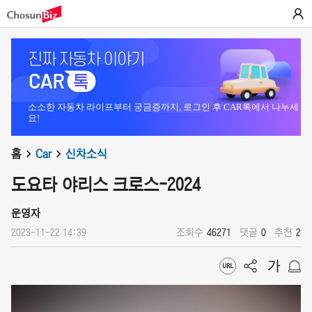
소소한 자동차 라이프부터 궁금증까지, 로그인 후 CAR톡에서 나누세
요!
홈
Car
신차소식
도요타 야리스 크로스-2024
운영자
2023-11-22 14:39
조회수
46271
댓글
0
추천
2