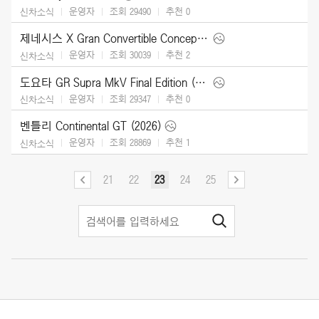
운영자
조회 29490
추천
0
신차소식
제네시스 X Gran Convertible Concept (2025)
운영자
조회 30039
추천
2
신차소식
도요타 GR Supra MkV Final Edition (2026)
운영자
조회 29347
추천
0
신차소식
벤틀리 Continental GT (2026)
운영자
조회 28869
추천
1
신차소식
21
22
23
24
25