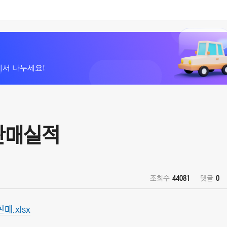
에서 나누세요!
 판매실적
조회수
44081
댓글
0
판매.xlsx