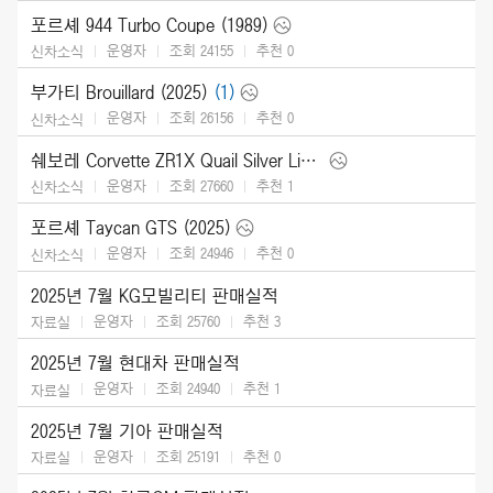
포르셰 944 Turbo Coupe (1989)
운영자
조회 24155
추천
0
신차소식
부가티 Brouillard (2025)
(1)
운영자
조회 26156
추천
0
신차소식
쉐보레 Corvette ZR1X Quail Silver Limited Edition (2026)
운영자
조회 27660
추천
1
신차소식
포르셰 Taycan GTS (2025)
운영자
조회 24946
추천
0
신차소식
2025년 7월 KG모빌리티 판매실적
운영자
조회 25760
추천
3
자료실
2025년 7월 현대차 판매실적
운영자
조회 24940
추천
1
자료실
2025년 7월 기아 판매실적
운영자
조회 25191
추천
0
자료실