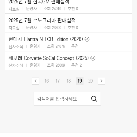
2025년 7월 한국GM 판매실적
운영자
조회 24019
추천
0
자료실
2025년 7월 르노코리아 판매실적
운영자
조회 23800
추천
0
자료실
현대차 Elantra N TCR Edition (2026)
운영자
조회 24876
추천
1
신차소식
쉐보레 Corvette SoCal Concept (2025)
운영자
조회 26009
추천
2
신차소식
16
17
18
19
20