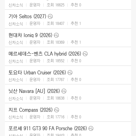
운영자
조회 16625
추천
0
신차소식
기아 Seltos (2027)
운영자
조회 18407
추천
1
신차소식
현대차 Ioniq 9 (2026)
운영자
조회 18369
추천
1
신차소식
메르세데스-벤츠 CLA hybrid (2026)
운영자
조회 18552
추천
0
신차소식
토요타 Urban Cruiser (2026)
운영자
조회 17767
추천
0
신차소식
닛산 Navara [AU] (2026)
운영자
조회 18638
추천
0
신차소식
지프 Compass (2026)
운영자
조회 17716
추천
0
신차소식
포르셰 911 GT3 90 FA Porsche (2026)
운영자
조회 19443
추천
0
신차소식