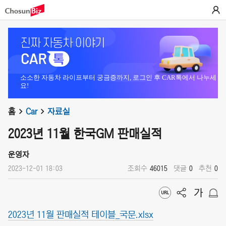
소소한 자동차 라이프부터 궁금증까지, 로그인 후 CAR톡에서 나누세
요!
홈
Car
자료실
2023년 11월 한국GM 판매실적
운영자
2023-12-01 18:03
조회수
46015
댓글
0
추천
0
2023년 11월 판매실적 테이블_국문.xlsx