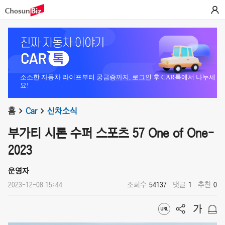
소소한 자동차 라이프부터 궁금증까지, 로그인 후 CAR톡에서 나누세
요!
홈
Car
신차소식
부가티 시론 수퍼 스포츠 57 One of One-
2023
운영자
2023-12-08 15:44
조회수
54137
댓글
1
추천
0