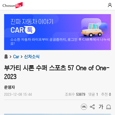
소소한 자동차 라이프부터 궁금증까지, 로그인 후 CAR톡에서 나누세
요!
홈
Car
신차소식
부가티 시론 수퍼 스포츠 57 One of One-
2023
운영자
2023-12-08 15:44
조회수
53879
댓글
1
추천
0