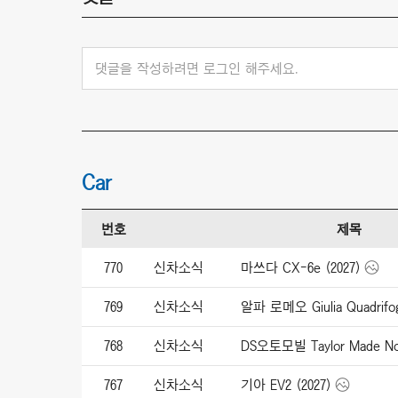
댓글을 작성하려면 로그인 해주세요.
Car
번호
제목
770
신차소식
마쓰다 CX-6e (2027)
769
신차소식
768
신차소식
DS오토모빌 Taylor Made No4
767
신차소식
기아 EV2 (2027)