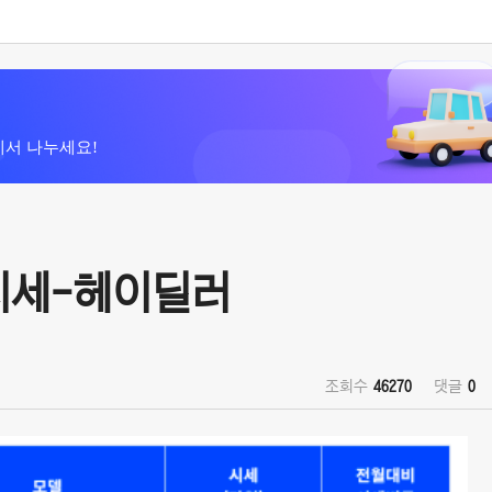
에서 나누세요!
 시세-헤이딜러
조회수
46270
댓글
0