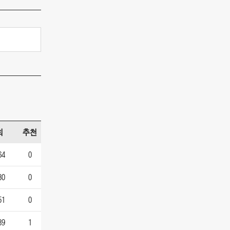
회
추천
64
0
80
0
51
0
89
1