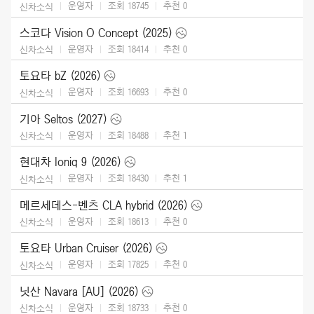
운영자
조회 18745
추천
0
신차소식
스코다 Vision O Concept (2025)
운영자
조회 18414
추천
0
신차소식
토요타 bZ (2026)
운영자
조회 16693
추천
0
신차소식
기아 Seltos (2027)
운영자
조회 18488
추천
1
신차소식
현대차 Ioniq 9 (2026)
운영자
조회 18430
추천
1
신차소식
메르세데스-벤츠 CLA hybrid (2026)
운영자
조회 18613
추천
0
신차소식
토요타 Urban Cruiser (2026)
운영자
조회 17825
추천
0
신차소식
닛산 Navara [AU] (2026)
운영자
조회 18733
추천
0
신차소식