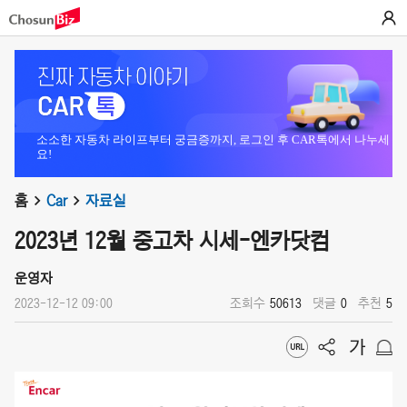
소소한 자동차 라이프부터 궁금증까지, 로그인 후 CAR톡에서 나누세
요!
홈
Car
자료실
2023년 12월 중고차 시세-엔카닷컴
운영자
2023-12-12 09:00
조회수
50613
댓글
0
추천
5