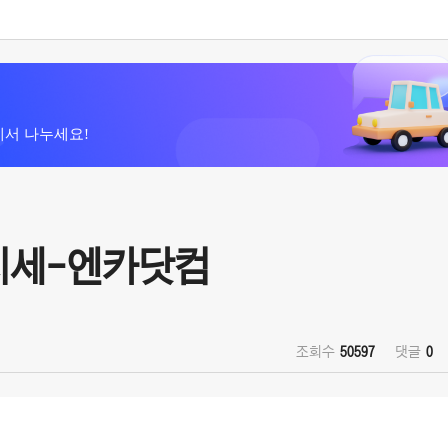
에서 나누세요!
 시세-엔카닷컴
조회수
50597
댓글
0