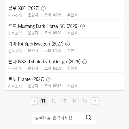
볼보 X60 (2027)
운영자
조회 16756
추천
0
신차소식
포드 Mustang Dark Horse SC (2026)
운영자
조회 16620
추천
0
신차소식
기아 K4 Sportswagon (2027)
운영자
조회 17230
추천
1
신차소식
혼다 NSX Tribute by Italdesign (2026)
운영자
조회 16289
추천
0
신차소식
르노 Filante (2027)
운영자
조회 16313
추천
0
신차소식
11
12
13
14
15