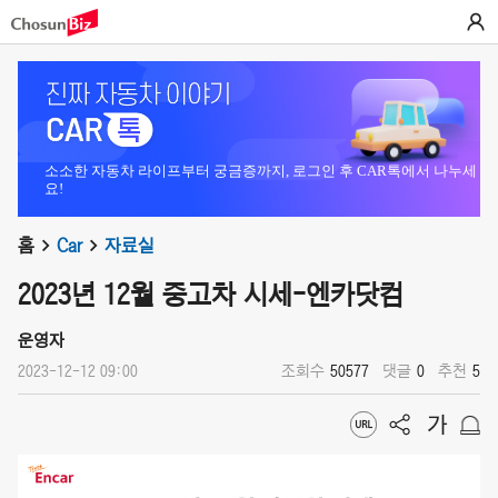
소소한 자동차 라이프부터 궁금증까지, 로그인 후 CAR톡에서 나누세
요!
홈
Car
자료실
2023년 12월 중고차 시세-엔카닷컴
운영자
2023-12-12 09:00
조회수
50577
댓글
0
추천
5