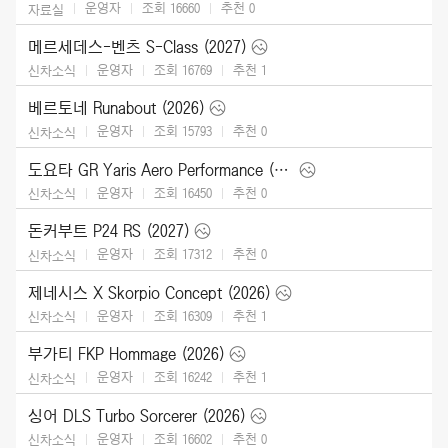
운영자
조회 16660
추천
0
자료실
메르세데스-벤츠 S-Class (2027)
운영자
조회 16769
추천
1
신차소식
베르토네 Runabout (2026)
운영자
조회 15793
추천
0
신차소식
도요타 GR Yaris Aero Performance (2026)
운영자
조회 16450
추천
0
신차소식
돈커부트 P24 RS (2027)
운영자
조회 17312
추천
0
신차소식
제네시스 X Skorpio Concept (2026)
운영자
조회 16309
추천
1
신차소식
부가티 FKP Hommage (2026)
운영자
조회 16242
추천
1
신차소식
싱어 DLS Turbo Sorcerer (2026)
운영자
조회 16602
추천
0
신차소식