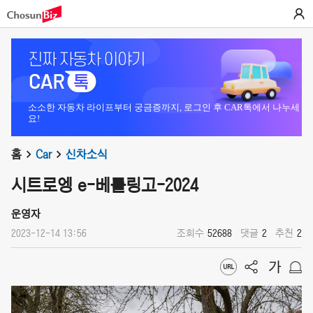
소소한 자동차 라이프부터 궁금증까지, 로그인 후 CAR톡에서 나누세
요!
홈
Car
신차소식
시트로엥 e-베를링고-2024
운영자
2023-12-14 13:56
조회수
52688
댓글
2
추천
2