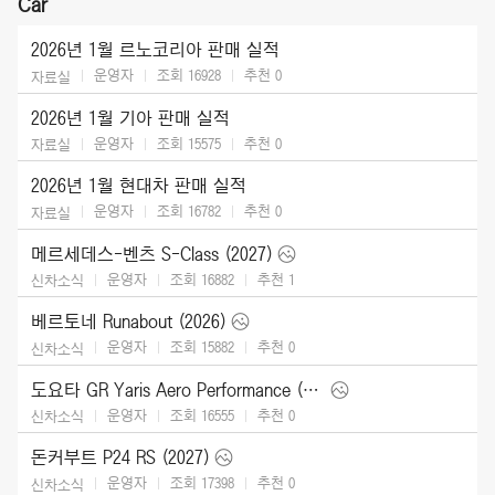
Car
2026년 1월 르노코리아 판매 실적
운영자
조회 16928
추천
0
자료실
2026년 1월 기아 판매 실적
운영자
조회 15575
추천
0
자료실
2026년 1월 현대차 판매 실적
운영자
조회 16782
추천
0
자료실
메르세데스-벤츠 S-Class (2027)
운영자
조회 16882
추천
1
신차소식
베르토네 Runabout (2026)
운영자
조회 15882
추천
0
신차소식
도요타 GR Yaris Aero Performance (2026)
운영자
조회 16555
추천
0
신차소식
돈커부트 P24 RS (2027)
운영자
조회 17398
추천
0
신차소식