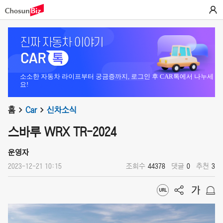
소소한 자동차 라이프부터 궁금증까지, 로그인 후 CAR톡에서 나누세
요!
홈
Car
신차소식
스바루 WRX TR-2024
운영자
2023-12-21 10:15
조회수
44378
댓글
0
추천
3