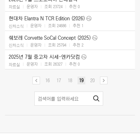
운영자
조회 23724
추천
0
자료실
현대차 Elantra N TCR Edition (2026)
운영자
조회 24686
추천
1
신차소식
쉐보레 Corvette SoCal Concept (2025)
운영자
조회 25794
추천
2
신차소식
2025년 7월 중고차 시세-엔카닷컴
운영자
조회 26327
추천
0
자료실
16
17
18
19
20