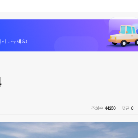
에서 나누세요!
4
조회수
44350
댓글
0