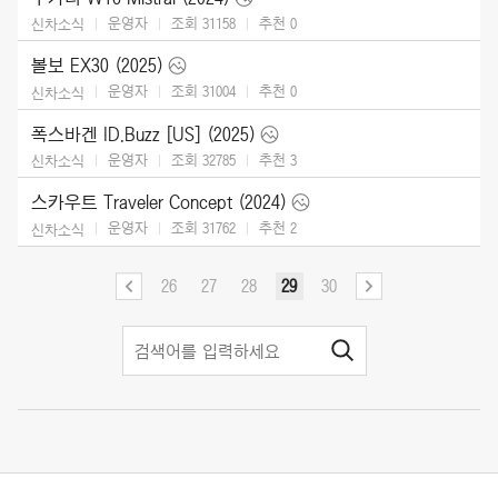
운영자
조회 31158
추천
0
신차소식
볼보 EX30 (2025)
운영자
조회 31004
추천
0
신차소식
폭스바겐 ID.Buzz [US] (2025)
운영자
조회 32785
추천
3
신차소식
스카우트 Traveler Concept (2024)
운영자
조회 31762
추천
2
신차소식
26
27
28
29
30