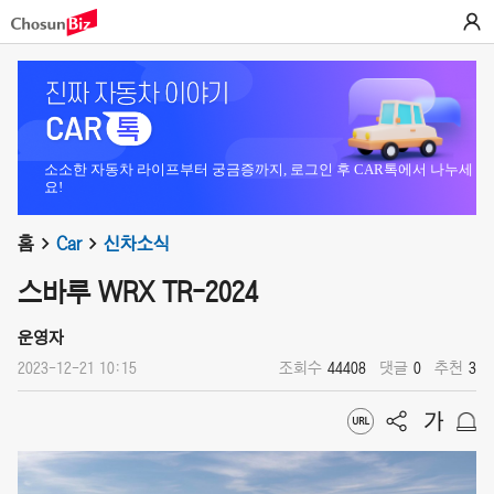
소소한 자동차 라이프부터 궁금증까지, 로그인 후 CAR톡에서 나누세
요!
홈
Car
신차소식
스바루 WRX TR-2024
운영자
2023-12-21 10:15
조회수
44408
댓글
0
추천
3