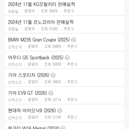
2024년 11월 KG모빌리티 판매실적
운영자
조회 30878
추천
0
자료실
2024년 11월 르노코리아 판매실적
운영자
조회 31450
추천
0
자료실
BMW M235 Gran Coupe (2025)
운영자
조회 30855
추천
0
신차소식
아우디 Q5 Sportback (2025)
운영자
조회 30828
추천
0
신차소식
기아 스포티지 (2026)
운영자
조회 36832
추천
0
신차소식
기아 EV9 GT (2026)
운영자
조회 32714
추천
0
신차소식
현대차 아이오닉9 (2026)
운영자
조회 31185
추천
2
신차소식
부가티 W16 Mistral (2024)