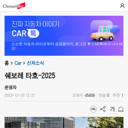
소소한 자동차 라이프부터 궁금증까지, 로그인 후 CAR톡에서 나누세
요!
홈
Car
신차소식
쉐보레 타호-2025
운영자
2023-12-29 12:21
조회수
45808
댓글
0
추천
1