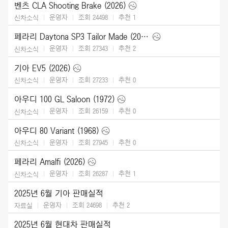
벤츠 CLA Shooting Brake (2026)
운영자
조회 24498
추천
1
신차소식
페라리 Daytona SP3 Tailor Made (2025)
운영자
조회 27343
추천
2
신차소식
기아 EV5 (2026)
운영자
조회 27233
추천
0
신차소식
아우디 100 GL Saloon (1972)
운영자
조회 26159
추천
0
신차소식
아우디 80 Variant (1968)
운영자
조회 27945
추천
0
신차소식
페라리 Amalfi (2026)
운영자
조회 26287
추천
1
신차소식
2025년 6월 기아 판매실적
운영자
조회 24698
추천
2
자료실
2025년 6월 현대차 판매실적