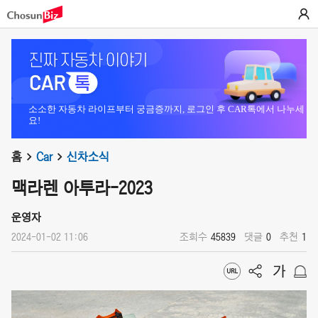
소소한 자동차 라이프부터 궁금증까지, 로그인 후 CAR톡에서 나누세
요!
홈
Car
신차소식
맥라렌 아투라-2023
운영자
2024-01-02 11:06
조회수
45839
댓글
0
추천
1