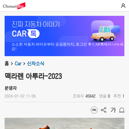
소소한 자동차 라이프부터 궁금증까지, 로그인 후 CAR톡에서 나누세
요!
홈
Car
신차소식
맥라렌 아투라-2023
운영자
2024-01-02 11:06
조회수
45842
댓글
0
추천
1