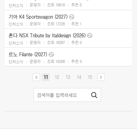
운영자
조회 16618
추천
0
신차소식
기아 K4 Sportswagon (2027)
운영자
조회 17228
추천
1
신차소식
혼다 NSX Tribute by Italdesign (2026)
운영자
조회 16287
추천
0
신차소식
르노 Filante (2027)
운영자
조회 16308
추천
0
신차소식
11
12
13
14
15