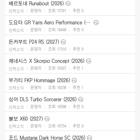
베르토네 Runabout (2026)
운영자
조회 15791
추천
0
신차소식
도요타 GR Yaris Aero Performance (2026)
운영자
조회 16448
추천
0
신차소식
돈커부트 P24 RS (2027)
운영자
조회 17310
추천
0
신차소식
제네시스 X Skorpio Concept (2026)
운영자
조회 16307
추천
1
신차소식
부가티 FKP Hommage (2026)
운영자
조회 16236
추천
1
신차소식
싱어 DLS Turbo Sorcerer (2026)
운영자
조회 16598
추천
0
신차소식
볼보 X60 (2027)
운영자
조회 16754
추천
0
신차소식
포드 Mustang Dark Horse SC (2026)