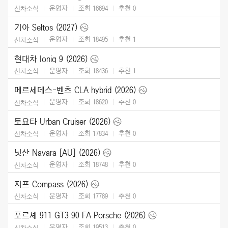
운영자
조회 16694
추천
0
신차소식
기아 Seltos (2027)
운영자
조회 18495
추천
1
신차소식
현대차 Ioniq 9 (2026)
운영자
조회 18436
추천
1
신차소식
메르세데스-벤츠 CLA hybrid (2026)
운영자
조회 18620
추천
0
신차소식
토요타 Urban Cruiser (2026)
운영자
조회 17834
추천
0
신차소식
닛산 Navara [AU] (2026)
운영자
조회 18748
추천
0
신차소식
지프 Compass (2026)
운영자
조회 17789
추천
0
신차소식
포르셰 911 GT3 90 FA Porsche (2026)
운영자
조회 19513
추천
0
신차소식