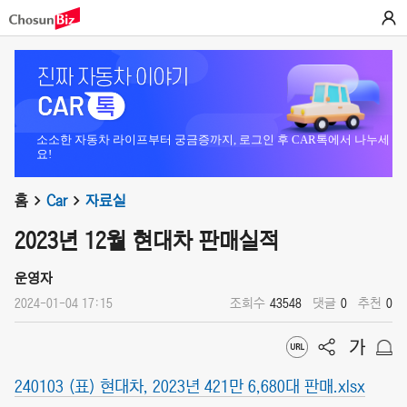
소소한 자동차 라이프부터 궁금증까지, 로그인 후 CAR톡에서 나누세
요!
홈
Car
자료실
2023년 12월 현대차 판매실적
운영자
2024-01-04 17:15
조회수
43548
댓글
0
추천
0
240103 (표) 현대차, 2023년 421만 6,680대 판매.xlsx