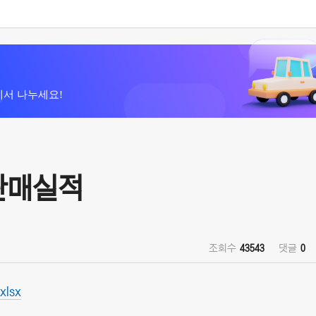
에서 나누세요!
 판매실적
조회수
43543
댓글
0
xlsx