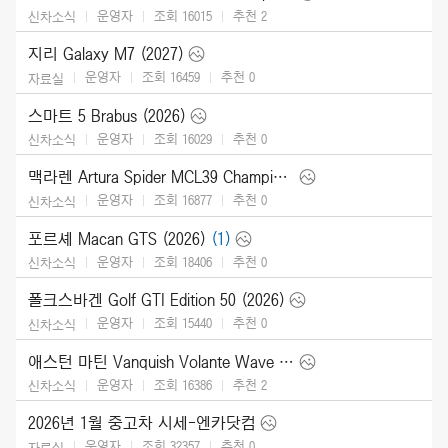
운영자
조회 16015
추천
2
신차소식
지리 Galaxy M7 (2027)
운영자
조회 16459
추천
0
자료실
스마트 5 Brabus (2026)
운영자
조회 16029
추천
0
신차소식
맥라렌 Artura Spider MCL39 Championship Edition (2026)
운영자
조회 16877
추천
0
신차소식
포르셰 Macan GTS (2026)
(1)
운영자
조회 18406
추천
0
신차소식
폴크스바겐 Golf GTI Edition 50 (2026)
운영자
조회 15440
추천
0
신차소식
애스턴 마틴 Vanquish Volante Wave Edition (2026)
운영자
조회 16386
추천
2
신차소식
2026년 1월 중고차 시세-엔카닷컴
운영자
조회 32357
추천
0
자료실