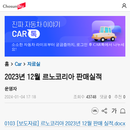
소소한 자동차 라이프부터 궁금증까지, 로그인 후 CAR톡에서 나누세
요!
홈
Car
자료실
2023년 12월 르노코리아 판매실적
운영자
2024-01-04 17:18
조회수
43748
댓글
0
추천
0
0103 [보도자료] 르노코리아 2023년 12월 판매 실적.docx