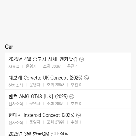
Car
2025년 4월 중고차 시세-엔카닷컴
운영자
조회 35697
추천
4
자료실
쉐보레 Corvette UK Concept (2025)
운영자
조회 28643
추천
0
신차소식
벤츠 AMG GT43 [UK] (2025)
운영자
조회 28876
추천
0
신차소식
현대차 Insteroid Concept (2025)
운영자
조회 27997
추천
1
신차소식
2025년 3월 한국GM 판매실적