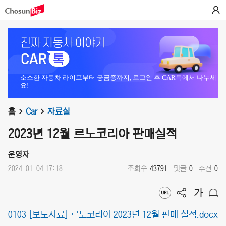
소소한 자동차 라이프부터 궁금증까지, 로그인 후 CAR톡에서 나누세
요!
홈
Car
자료실
2023년 12월 르노코리아 판매실적
운영자
2024-01-04 17:18
조회수
43791
댓글
0
추천
0
0103 [보도자료] 르노코리아 2023년 12월 판매 실적.docx