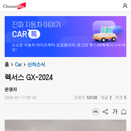
소소한 자동차 라이프부터 궁금증까지, 로그인 후 CAR톡에서 나누세
요!
홈
Car
신차소식
렉서스 GX-2024
운영자
2024-01-17 09:43
조회수
53128
댓글
2
추천
5