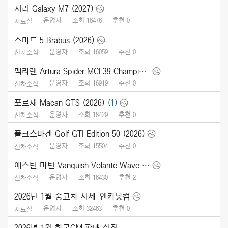
지리 Galaxy M7 (2027)
운영자
조회 16476
추천
0
자료실
스마트 5 Brabus (2026)
운영자
조회 16059
추천
0
신차소식
맥라렌 Artura Spider MCL39 Championship Edition (2026)
운영자
조회 16919
추천
0
신차소식
포르셰 Macan GTS (2026)
(1)
운영자
조회 18429
추천
0
신차소식
폴크스바겐 Golf GTI Edition 50 (2026)
운영자
조회 15504
추천
0
신차소식
애스턴 마틴 Vanquish Volante Wave Edition (2026)
운영자
조회 16430
추천
2
신차소식
2026년 1월 중고차 시세-엔카닷컴
운영자
조회 32463
추천
0
자료실
2026년 1월 한국GM 판매 실적