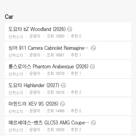
Car
도요타 bZ Woodland (2026)
운영자
조회 15850
추천
0
신차소식
싱어 911 Carrera Cabriolet Reimagined Type 964 (2026)
운영자
조회 16667
추천
1
신차소식
롤스로이스 Phantom Arabesque (2026)
운영자
조회 16579
추천
1
신차소식
도요타 Highlander (2027)
운영자
조회 16216
추천
2
신차소식
마힌드라 XEV 9S (2026)
운영자
조회 14468
추천
0
신차소식
메르세데스-벤츠 GLC53 AMG Coupe (2027)
운영자
조회 16030
추천
2
신차소식