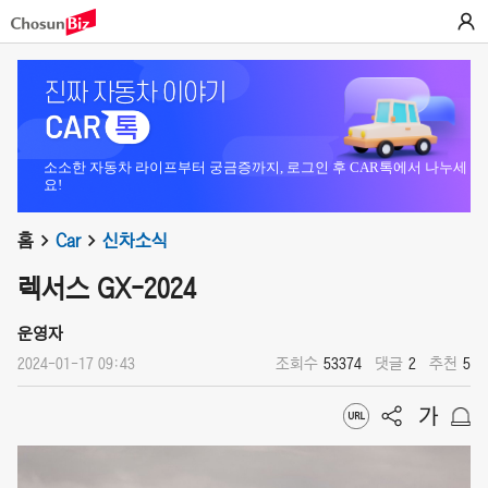
소소한 자동차 라이프부터 궁금증까지, 로그인 후 CAR톡에서 나누세
요!
홈
Car
신차소식
렉서스 GX-2024
운영자
2024-01-17 09:43
조회수
53374
댓글
2
추천
5