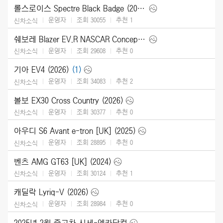
롤스로이스 Spectre Black Badge (2026)
운영자
조회 30055
추천
1
신차소식
쉐보레 Blazer EV.R NASCAR Concept (2025)
운영자
조회 29608
추천
0
신차소식
기아 EV4 (2026)
(1)
운영자
조회 34083
추천
2
신차소식
볼보 EX30 Cross Country (2026)
운영자
조회 30377
추천
0
신차소식
아우디 S6 Avant e-tron [UK] (2025)
운영자
조회 28895
추천
0
신차소식
벤츠 AMG GT63 [UK] (2024)
운영자
조회 30124
추천
1
신차소식
캐딜락 Lyriq-V (2026)
운영자
조회 28984
추천
0
신차소식
2025년 2월 중고차 시세-엔카닷컴