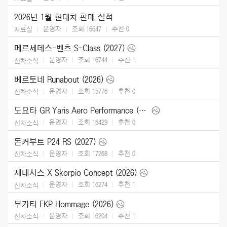
2026년 1월 현대차 판매 실적
운영자
조회 16647
추천
0
자료실
메르세데스-벤츠 S-Class (2027)
운영자
조회 16744
추천
1
신차소식
베르토네 Runabout (2026)
운영자
조회 15776
추천
0
신차소식
도요타 GR Yaris Aero Performance (2026)
운영자
조회 16429
추천
0
신차소식
돈커부트 P24 RS (2027)
운영자
조회 17268
추천
0
신차소식
제네시스 X Skorpio Concept (2026)
운영자
조회 16274
추천
1
신차소식
부가티 FKP Hommage (2026)
운영자
조회 16204
추천
1
신차소식