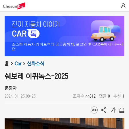
소소한 자동차 라이프부터 궁금증까지, 로그인 후 CAR톡에서 나누세
요!
홈
Car
신차소식
쉐보레 이퀴녹스-2025
운영자
2024-01-25 09:25
조회수
44812
댓글
0
추천
1