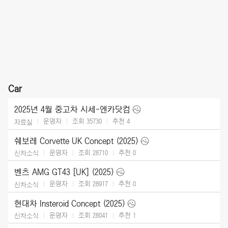
Car
2025년 4월 중고차 시세-엔카닷컴
운영자
조회 35730
추천
4
자료실
쉐보레 Corvette UK Concept (2025)
운영자
조회 28710
추천
0
신차소식
벤츠 AMG GT43 [UK] (2025)
운영자
조회 28917
추천
0
신차소식
현대차 Insteroid Concept (2025)
운영자
조회 28041
추천
1
신차소식