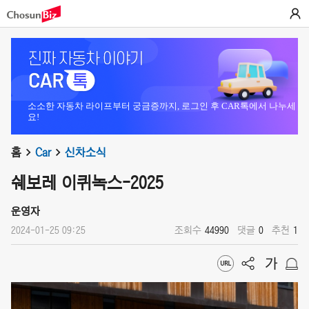
소소한 자동차 라이프부터 궁금증까지, 로그인 후 CAR톡에서 나누세
요!
홈
Car
신차소식
쉐보레 이퀴녹스-2025
운영자
2024-01-25 09:25
조회수
44990
댓글
0
추천
1