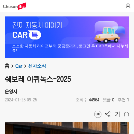
소소한 자동차 라이프부터 궁금증까지, 로그인 후 CAR톡에서 나누세
요!
홈
Car
신차소식
쉐보레 이퀴녹스-2025
운영자
2024-01-25 09:25
조회수
44964
댓글
0
추천
1