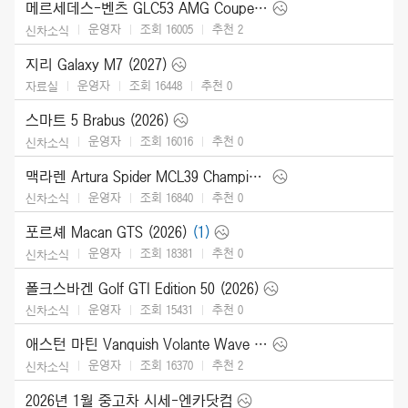
메르세데스-벤츠 GLC53 AMG Coupe (2027)
운영자
조회 16005
추천
2
신차소식
지리 Galaxy M7 (2027)
운영자
조회 16448
추천
0
자료실
스마트 5 Brabus (2026)
운영자
조회 16016
추천
0
신차소식
맥라렌 Artura Spider MCL39 Championship Edition (2026)
운영자
조회 16840
추천
0
신차소식
포르셰 Macan GTS (2026)
(1)
운영자
조회 18381
추천
0
신차소식
폴크스바겐 Golf GTI Edition 50 (2026)
운영자
조회 15431
추천
0
신차소식
애스턴 마틴 Vanquish Volante Wave Edition (2026)
운영자
조회 16370
추천
2
신차소식
2026년 1월 중고차 시세-엔카닷컴