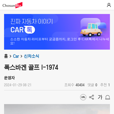
소소한 자동차 라이프부터 궁금증까지, 로그인 후 CAR톡에서 나누세
요!
홈
Car
신차소식
폭스바겐 골프 I-1974
운영자
2024-01-29 08:21
조회수
40404
댓글
0
추천
1