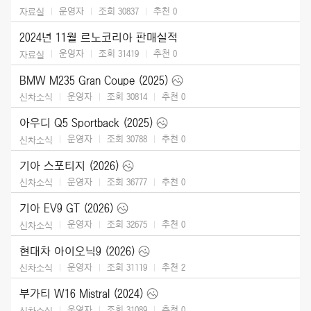
운영자
조회 30837
추천
0
자료실
2024년 11월 르노코리아 판매실적
운영자
조회 31419
추천
0
자료실
BMW M235 Gran Coupe (2025)
운영자
조회 30814
추천
0
신차소식
아우디 Q5 Sportback (2025)
운영자
조회 30788
추천
0
신차소식
기아 스포티지 (2026)
운영자
조회 36777
추천
0
신차소식
기아 EV9 GT (2026)
운영자
조회 32675
추천
0
신차소식
현대차 아이오닉9 (2026)
운영자
조회 31119
추천
2
신차소식
부가티 W16 Mistral (2024)
운영자
조회 31089
추천
0
신차소식