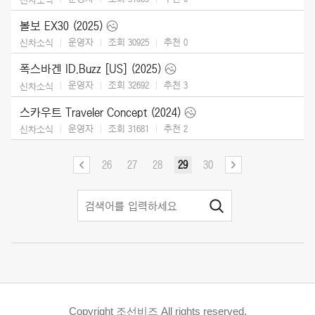
볼보 EX30 (2025)
운영자
조회 30925
추천
0
신차소식
폭스바겐 ID.Buzz [US] (2025)
운영자
조회 32692
추천
3
신차소식
스카우트 Traveler Concept (2024)
운영자
조회 31681
추천
2
신차소식
26
27
28
29
30
Copyright 조선비즈 All rights reserved.