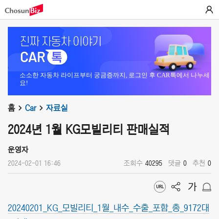
소소한 자동차 라이프부터 궁금증까지, 로그인 후 CAR톡에서 나누세
요!
홈
Car
자료실
2024년 1월 KG모빌리티 판매실적
운영자
2024-02-01 16:46
조회수
40295
댓글
0
추천
0
20240201_KG_모빌리티_1월_내수_수출_포함_총_9172대