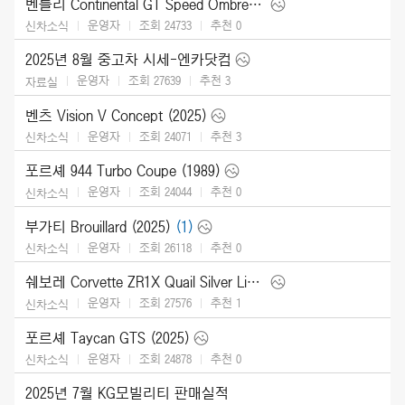
벤틀리 Continental GT Speed Ombre by Mulliner (2025)
운영자
조회 24733
추천
0
신차소식
2025년 8월 중고차 시세-엔카닷컴
운영자
조회 27639
추천
3
자료실
벤츠 Vision V Concept (2025)
운영자
조회 24071
추천
3
신차소식
포르셰 944 Turbo Coupe (1989)
운영자
조회 24044
추천
0
신차소식
부가티 Brouillard (2025)
(1)
운영자
조회 26118
추천
0
신차소식
쉐보레 Corvette ZR1X Quail Silver Limited Edition (2026)
운영자
조회 27576
추천
1
신차소식
포르셰 Taycan GTS (2025)
운영자
조회 24878
추천
0
신차소식
2025년 7월 KG모빌리티 판매실적