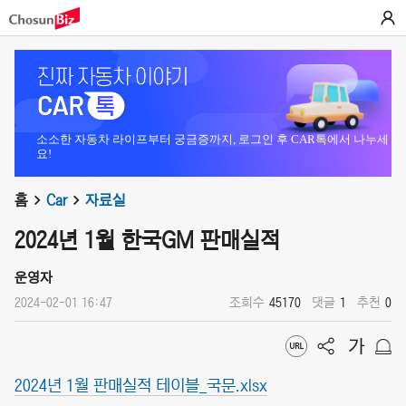
소소한 자동차 라이프부터 궁금증까지, 로그인 후 CAR톡에서 나누세
요!
홈
Car
자료실
2024년 1월 한국GM 판매실적
운영자
2024-02-01 16:47
조회수
45170
댓글
1
추천
0
2024년 1월 판매실적 테이블_국문.xlsx