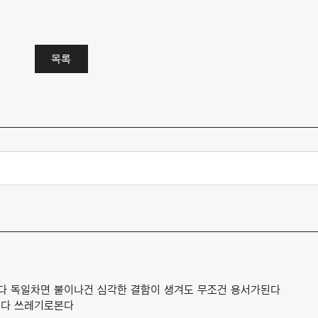
목록
다 독일차면 불이나건 심각한 결함이 생겨도 무조건 용서가된다
 다 쓰레기로본다