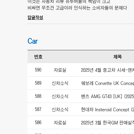
이것은 자동차 리뷰 유투버들의 책임이 크고
비싸면 무조건 고급이라 인식하는 소비자들의 문재다
답글작성
Car
번호
제목
590
자료실
2025년 4월 중고차 시세-
589
신차소식
쉐보레 Corvette UK Concep
588
신차소식
벤츠 AMG GT43 [UK] (2025
587
신차소식
현대차 Insteroid Concept (2
586
자료실
2025년 3월 한국GM 판매실