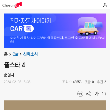
소소한 자동차 라이프부터 궁금증까지, 로그인 후 CAR톡에서 나누세
요!
홈
Car
신차소식
폴스타 4
운영자
2024-02-05 15:35
조회수
42553
댓글
0
추천
2