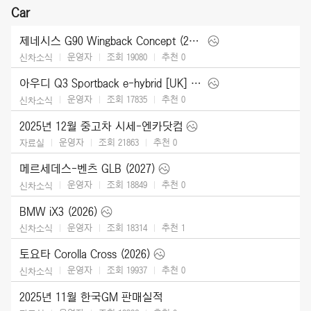
Car
제네시스 G90 Wingback Concept (2025)
운영자
조회 19080
추천
0
신차소식
아우디 Q3 Sportback e-hybrid [UK] (2026)
운영자
조회 17835
추천
0
신차소식
2025년 12월 중고차 시세-엔카닷컴
운영자
조회 21863
추천
0
자료실
메르세데스-벤츠 GLB (2027)
운영자
조회 18849
추천
0
신차소식
BMW iX3 (2026)
운영자
조회 18314
추천
1
신차소식
토요타 Corolla Cross (2026)
운영자
조회 19937
추천
0
신차소식
2025년 11월 한국GM 판매실적