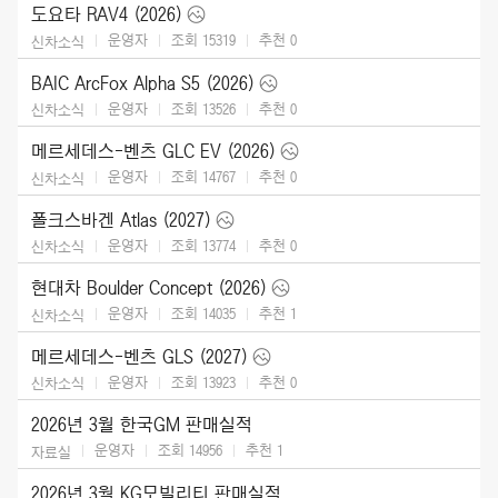
도요타 RAV4 (2026)
운영자
조회 15319
추천
0
신차소식
BAIC ArcFox Alpha S5 (2026)
운영자
조회 13526
추천
0
신차소식
메르세데스-벤츠 GLC EV (2026)
운영자
조회 14767
추천
0
신차소식
폴크스바겐 Atlas (2027)
운영자
조회 13774
추천
0
신차소식
현대차 Boulder Concept (2026)
운영자
조회 14035
추천
1
신차소식
메르세데스-벤츠 GLS (2027)
운영자
조회 13923
추천
0
신차소식
2026년 3월 한국GM 판매실적
운영자
조회 14956
추천
1
자료실
2026년 3월 KG모빌리티 판매실적