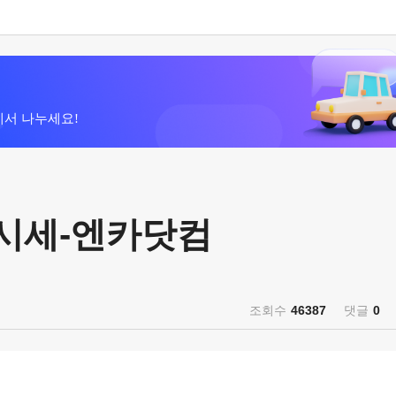
에서 나누세요!
차 시세-엔카닷컴
조회수
46387
댓글
0