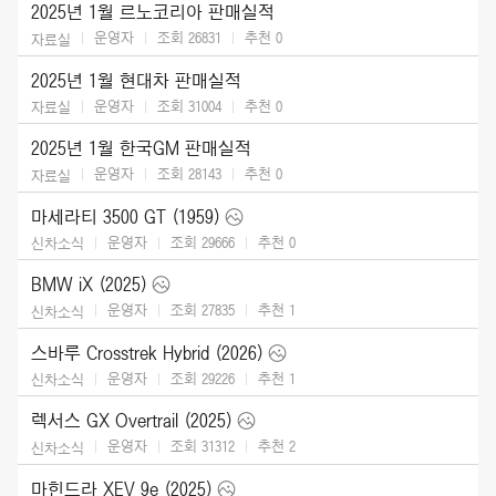
2025년 1월 르노코리아 판매실적
운영자
조회 26831
추천
0
자료실
2025년 1월 현대차 판매실적
운영자
조회 31004
추천
0
자료실
2025년 1월 한국GM 판매실적
운영자
조회 28143
추천
0
자료실
마세라티 3500 GT (1959)
운영자
조회 29666
추천
0
신차소식
BMW iX (2025)
운영자
조회 27835
추천
1
신차소식
스바루 Crosstrek Hybrid (2026)
운영자
조회 29226
추천
1
신차소식
렉서스 GX Overtrail (2025)
운영자
조회 31312
추천
2
신차소식
마힌드라 XEV 9e (2025)