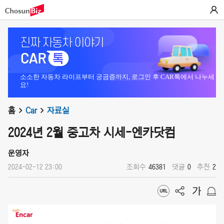
소소한 자동차 라이프부터 궁금증까지, 로그인 후 CAR톡에서 나누세
요!
홈
Car
자료실
2024년 2월 중고차 시세-엔카닷컴
운영자
2024-02-12 23:00
조회수
46381
댓글
0
추천
2