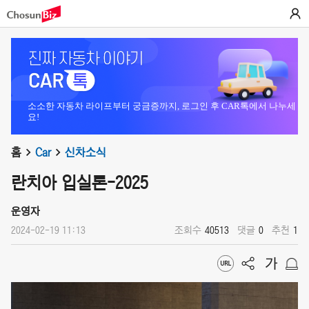
소소한 자동차 라이프부터 궁금증까지, 로그인 후 CAR톡에서 나누세
요!
홈
Car
신차소식
란치아 입실론-2025
운영자
2024-02-19 11:13
조회수
40513
댓글
0
추천
1