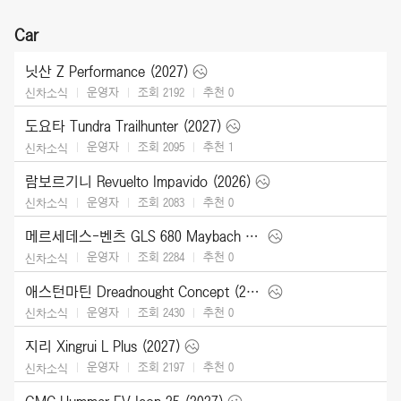
Car
닛산 Z Performance (2027)
운영자
조회 2192
추천
0
신차소식
도요타 Tundra Trailhunter (2027)
운영자
조회 2095
추천
1
신차소식
람보르기니 Revuelto Impavido (2026)
운영자
조회 2083
추천
0
신차소식
메르세데스-벤츠 GLS 680 Maybach (2027)
운영자
조회 2284
추천
0
신차소식
애스턴마틴 Dreadnought Concept (2026)
운영자
조회 2430
추천
0
신차소식
지리 Xingrui L Plus (2027)
운영자
조회 2197
추천
0
신차소식