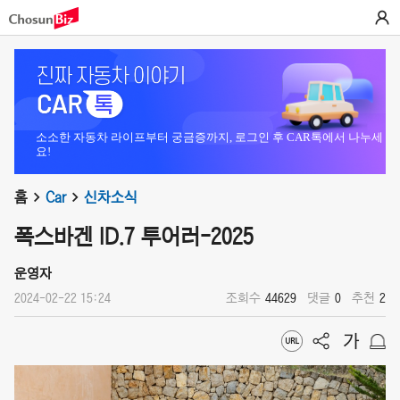
소소한 자동차 라이프부터 궁금증까지, 로그인 후 CAR톡에서 나누세
요!
홈
Car
신차소식
폭스바겐 ID.7 투어러-2025
운영자
2024-02-22 15:24
조회수
44629
댓글
0
추천
2