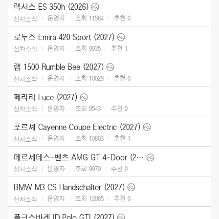
렉서스 ES 350h (2026)
운영자
조회 11584
추천
0
신차소식
로투스 Emira 420 Sport (2027)
운영자
조회 9935
추천
1
신차소식
램 1500 Rumble Bee (2027)
운영자
조회 10029
추천
0
신차소식
페라리 Luce (2027)
운영자
조회 9543
추천
0
신차소식
포르셰 Cayenne Coupe Electric (2027)
운영자
조회 10803
추천
1
신차소식
메르세데스-벤츠 AMG GT 4-Door (2027)
운영자
조회 9979
추천
0
신차소식
BMW M3 CS Handschalter (2027)
운영자
조회 12085
추천
0
신차소식
폴크스바겐 ID.Polo GTI (2027)