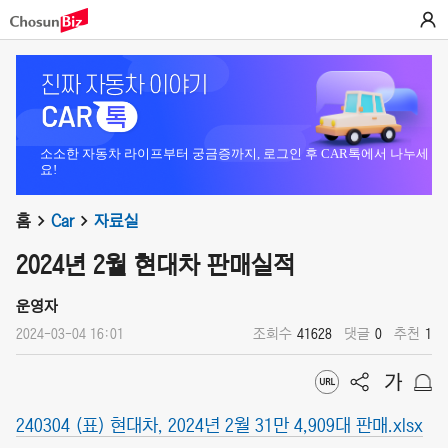
소소한 자동차 라이프부터 궁금증까지, 로그인 후 CAR톡에서 나누세
요!
홈
Car
자료실
2024년 2월 현대차 판매실적
운영자
2024-03-04 16:01
조회수
41628
댓글
0
추천
1
240304 (표) 현대차, 2024년 2월 31만 4,909대 판매.xlsx