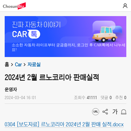
소소한 자동차 라이프부터 궁금증까지, 로그인 후 CAR톡에서 나누세
요!
홈
Car
자료실
2024년 2월 르노코리아 판매실적
운영자
2024-03-04 16:01
조회수
41111
댓글
0
추천
0
0304 [보도자료] 르노코리아 2024년 2월 판매 실적.docx