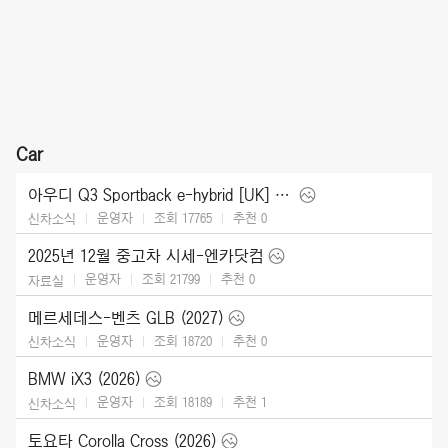
Car
아우디 Q3 Sportback e-hybrid [UK] (2026)
운영자
조회 17765
추천
0
신차소식
2025년 12월 중고차 시세-엔카닷컴
운영자
조회 21799
추천
0
자료실
메르세데스-벤츠 GLB (2027)
운영자
조회 18720
추천
0
신차소식
BMW iX3 (2026)
운영자
조회 18189
추천
1
신차소식
토요타 Corolla Cross (2026)