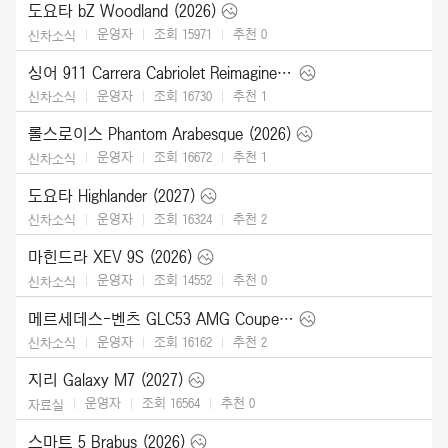
도요타 bZ Woodland (2026)
운영자
조회 15971
추천
0
신차소식
싱어 911 Carrera Cabriolet Reimagined Type 964 (2026)
운영자
조회 16730
추천
1
신차소식
롤스로이스 Phantom Arabesque (2026)
운영자
조회 16672
추천
1
신차소식
도요타 Highlander (2027)
운영자
조회 16324
추천
2
신차소식
마힌드라 XEV 9S (2026)
운영자
조회 14552
추천
0
신차소식
메르세데스-벤츠 GLC53 AMG Coupe (2027)
운영자
조회 16162
추천
2
신차소식
지리 Galaxy M7 (2027)
운영자
조회 16564
추천
0
자료실
스마트 5 Brabus (2026)