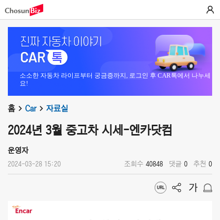
소소한 자동차 라이프부터 궁금증까지, 로그인 후 CAR톡에서 나누세
요!
홈
Car
자료실
2024년 3월 중고차 시세-엔카닷컴
운영자
2024-03-28 15:20
조회수
40848
댓글
0
추천
0