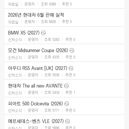
운영자
조회 4388
추천
0
자료실
2026년 현대차 6월 판매 실적
운영자
조회 6626
추천
0
자료실
BMW X5 (2027)
운영자
조회 5283
추천
0
신차소식
모건 Midsummer Coupe (2026)
운영자
조회 4335
추천
0
신차소식
아우디 RS5 Avant [UK] (2027)
운영자
조회 5036
추천
0
신차소식
현대차 The all new AVANTE
운영자
조회 5434
추천
1
신차소식
피아트 500 Dolcevita (2026)
운영자
조회 5771
추천
0
신차소식
메르세데스-벤츠 VLE (2027)
운영자
조회 5666
추천
0
신차소식