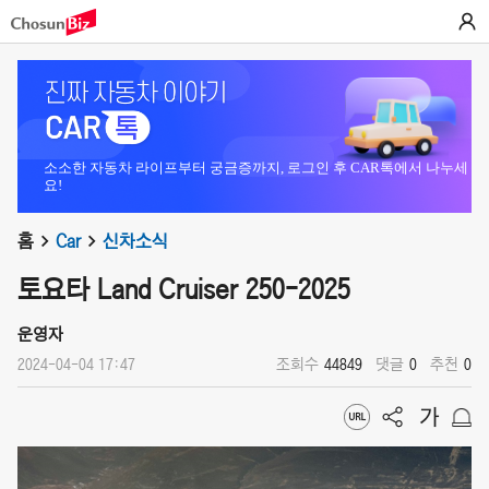
소소한 자동차 라이프부터 궁금증까지, 로그인 후 CAR톡에서 나누세
요!
홈
Car
신차소식
토요타 Land Cruiser 250-2025
운영자
2024-04-04 17:47
조회수
44849
댓글
0
추천
0