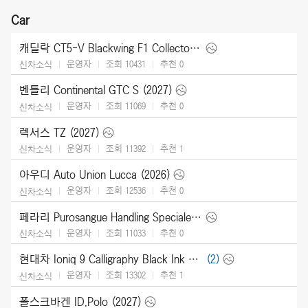
Car
캐딜락 CT5-V Blackwing F1 Collector Series (2026)
운영자
조회 10431
추천
0
신차소식
벤틀리 Continental GTC S (2027)
운영자
조회 11069
추천
0
신차소식
렉서스 TZ (2027)
운영자
조회 11392
추천
1
신차소식
아우디 Auto Union Lucca (2026)
운영자
조회 12536
추천
0
신차소식
페라리 Purosangue Handling Speciale (2027)
운영자
조회 11033
추천
0
신차소식
현대차 Ioniq 9 Calligraphy Black Ink (2027)
(2)
운영자
조회 13302
추천
1
신차소식
폴스크바겐 ID.Polo (2027)