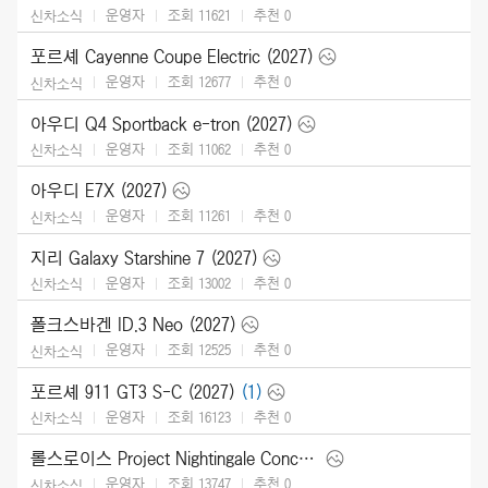
운영자
조회 11621
추천
0
신차소식
포르셰 Cayenne Coupe Electric (2027)
운영자
조회 12677
추천
0
신차소식
아우디 Q4 Sportback e-tron (2027)
운영자
조회 11062
추천
0
신차소식
아우디 E7X (2027)
운영자
조회 11261
추천
0
신차소식
지리 Galaxy Starshine 7 (2027)
운영자
조회 13002
추천
0
신차소식
폴크스바겐 ID.3 Neo (2027)
운영자
조회 12525
추천
0
신차소식
포르셰 911 GT3 S-C (2027)
(1)
운영자
조회 16123
추천
0
신차소식
롤스로이스 Project Nightingale Concept (2026)
운영자
조회 13747
추천
0
신차소식