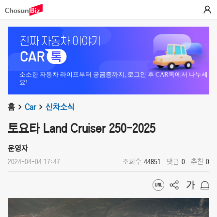
소소한 자동차 라이프부터 궁금증까지, 로그인 후 CAR톡에서 나누세
요!
홈
Car
신차소식
토요타 Land Cruiser 250-2025
운영자
2024-04-04 17:47
조회수
44851
댓글
0
추천
0