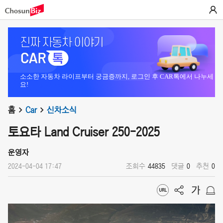
소소한 자동차 라이프부터 궁금증까지, 로그인 후 CAR톡에서 나누세
요!
홈
Car
신차소식
토요타 Land Cruiser 250-2025
운영자
2024-04-04 17:47
조회수
44835
댓글
0
추천
0