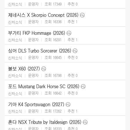
운영자
조회 17349
추천
0
신차소식
제네시스 X Skorpio Concept (2026)
운영자
조회 16336
추천
1
신차소식
부가티 FKP Hommage (2026)
운영자
조회 16291
추천
1
신차소식
싱어 DLS Turbo Sorcerer (2026)
운영자
조회 16645
추천
0
신차소식
볼보 X60 (2027)
운영자
조회 16798
추천
0
신차소식
포드 Mustang Dark Horse SC (2026)
운영자
조회 16642
추천
0
신차소식
기아 K4 Sportswagon (2027)
운영자
조회 17262
추천
1
신차소식
혼다 NSX Tribute by Italdesign (2026)
운영자
조회 16333
추천
0
신차소식