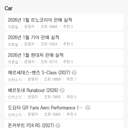
Car
2026년 1월 르노코리아 판매 실적
운영자
조회 16894
추천
0
자료실
2026년 1월 기아 판매 실적
운영자
조회 15524
추천
0
자료실
2026년 1월 현대차 판매 실적
운영자
조회 16715
추천
0
자료실
메르세데스-벤츠 S-Class (2027)
운영자
조회 16809
추천
1
신차소식
베르토네 Runabout (2026)
운영자
조회 15850
추천
0
신차소식
도요타 GR Yaris Aero Performance (2026)
운영자
조회 16493
추천
0
신차소식
돈커부트 P24 RS (2027)