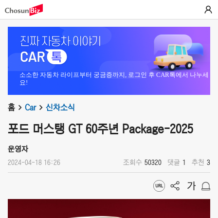
소소한 자동차 라이프부터 궁금증까지, 로그인 후 CAR톡에서 나누세
요!
홈
Car
신차소식
포드 머스탱 GT 60주년 Package-2025
운영자
2024-04-18 16:26
조회수
50320
댓글
1
추천
3