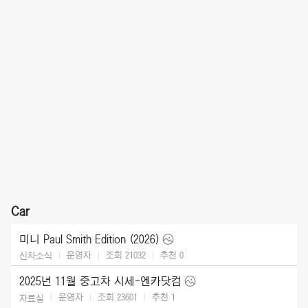
Car
미니 Paul Smith Edition (2026)
운영자
조회 21032
추천
0
신차소식
2025년 11월 중고차 시세-엔카닷컴
운영자
조회 23601
추천
1
자료실