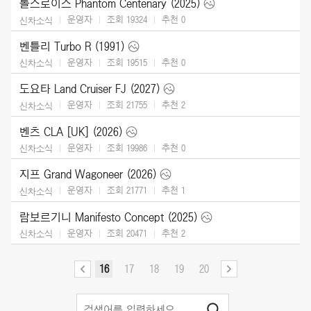
롤스로이스 Phantom Centenary (2025)
운영자
조회 19324
추천
0
신차소식
벤틀리 Turbo R (1991)
운영자
조회 19515
추천
0
신차소식
도요타 Land Cruiser FJ (2027)
운영자
조회 21755
추천
2
신차소식
벤츠 CLA [UK] (2026)
운영자
조회 19986
추천
0
신차소식
지프 Grand Wagoneer (2026)
운영자
조회 21771
추천
1
신차소식
람보르기니 Manifesto Concept (2025)
운영자
조회 20471
추천
2
신차소식
16
17
18
19
20