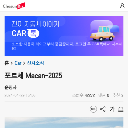
소소한 자동차 라이프부터 궁금증까지, 로그인 후 CAR톡에서 나누세
요!
홈
Car
신차소식
포르셰 Macan-2025
운영자
2024-04-29 15:56
조회수
42272
댓글
0
추천
3