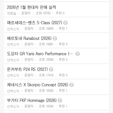
2026년 1월 현대차 판매 실적
운영자
조회 16793
추천
0
자료실
메르세데스-벤츠 S-Class (2027)
운영자
조회 16895
추천
1
신차소식
베르토네 Runabout (2026)
운영자
조회 15891
추천
0
신차소식
도요타 GR Yaris Aero Performance (2026)
운영자
조회 16580
추천
0
신차소식
돈커부트 P24 RS (2027)
운영자
조회 17416
추천
0
신차소식
제네시스 X Skorpio Concept (2026)
운영자
조회 16382
추천
1
신차소식
부가티 FKP Hommage (2026)
운영자
조회 16342
추천
1
신차소식