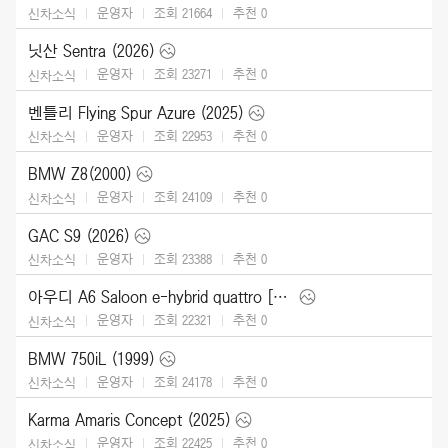
운영자
조회 21664
추천
0
신차소식
닛산 Sentra (2026)
운영자
조회 23271
추천
0
신차소식
벤틀리 Flying Spur Azure (2025)
운영자
조회 22953
추천
0
신차소식
BMW Z8(2000)
운영자
조회 24109
추천
0
신차소식
GAC S9 (2026)
운영자
조회 23388
추천
0
신차소식
아우디 A6 Saloon e-hybrid quattro [UK] (2026)
운영자
조회 22321
추천
0
신차소식
BMW 750iL (1999)
운영자
조회 24178
추천
0
신차소식
Karma Amaris Concept (2025)
운영자
조회 22425
추천
0
신차소식