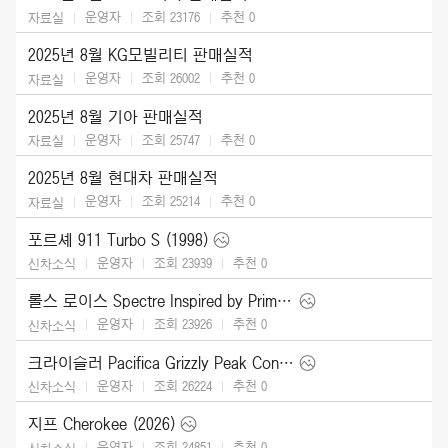
운영자
조회 23176
추천
0
자료실
2025년 8월 KG모빌리티 판매실적
운영자
조회 26002
추천
0
자료실
2025년 8월 기아 판매실적
운영자
조회 25747
추천
0
자료실
2025년 8월 현대차 판매실적
운영자
조회 25214
추천
0
자료실
포르셰 911 Turbo S (1998)
운영자
조회 23939
추천
0
신차소식
롤스 로이스 Spectre Inspired by Primavera (2026)
운영자
조회 23926
추천
0
신차소식
크라이슬러 Pacifica Grizzly Peak Concept (2025)
운영자
조회 26224
추천
0
신차소식
지프 Cherokee (2026)
운영자
조회 24851
추천
0